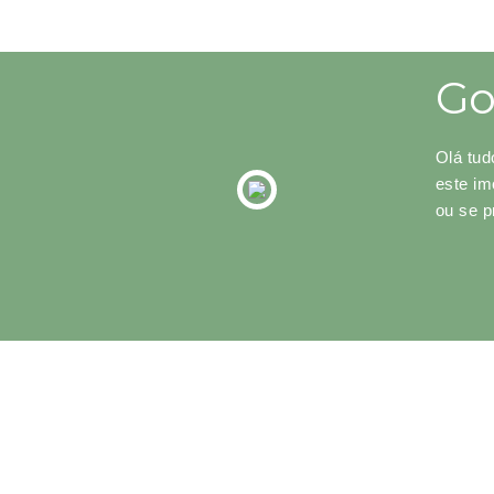
Go
Olá tud
este im
ou se p